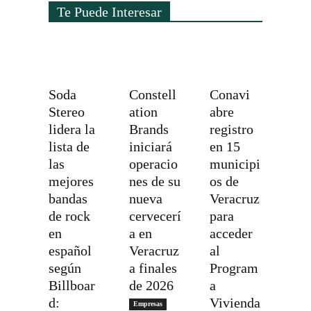
Te Puede Interesar
Soda
Constell
Conavi
Stereo
ation
abre
lidera la
Brands
registro
lista de
iniciará
en 15
las
operacio
municipi
mejores
nes de su
os de
bandas
nueva
Veracruz
de rock
cervecerí
para
en
a en
acceder
español
Veracruz
al
según
a finales
Program
Billboar
de 2026
a
d:
Vivienda
Empresas