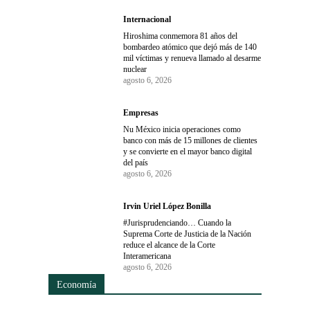
Internacional
Hiroshima conmemora 81 años del
bombardeo atómico que dejó más de 140
mil víctimas y renueva llamado al desarme
nuclear
agosto 6, 2026
Empresas
Nu México inicia operaciones como
banco con más de 15 millones de clientes
y se convierte en el mayor banco digital
del país
agosto 6, 2026
Irvin Uriel López Bonilla
#Jurisprudenciando… Cuando la
Suprema Corte de Justicia de la Nación
reduce el alcance de la Corte
Interamericana
agosto 6, 2026
Economía