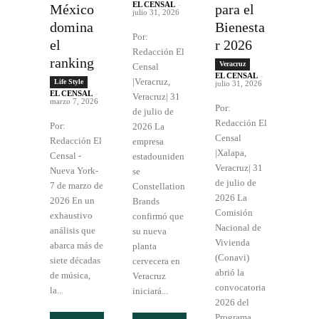
EL CENSAL
-
México
para el
julio 31, 2026
domina
Bienesta
Por:
el
r 2026
Redacción El
ranking
Veracruz
Censal
EL CENSAL
-
|Veracruz,
Life Style
julio 31, 2026
EL CENSAL
-
Veracruz| 31
marzo 7, 2026
Por:
de julio de
Redacción El
Por:
2026 La
Censal
Redacción El
empresa
|Xalapa,
Censal -
estadouniden
Veracruz| 31
Nueva York-
se
de julio de
7 de marzo de
Constellation
2026 La
2026 En un
Brands
Comisión
exhaustivo
confirmó que
Nacional de
análisis que
su nueva
Vivienda
abarca más de
planta
(Conavi)
siete décadas
cervecera en
abrió la
de música,
Veracruz
convocatoria
la...
iniciará...
2026 del
Programa