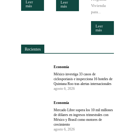
Leer
Leer
Vivienda
más
más
para...
Leer
más
Recientes
Economía
México investiga 33 casos de
ciclosporiasis e inspecciona 16 hoteles de
Quintana Roo tras alertas internacionales
agosto 6, 2026
Economía
Mercado Libre supera los 10 mil millones
de dólares en ingresos trimestrales con
México y Brasil como motores de
crecimiento
agosto 6, 2026