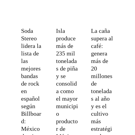
Soda
Isla
La caña
Stereo
produce
supera al
lidera la
más de
café:
lista de
235 mil
genera
las
tonelada
más de
mejores
s de piña
20
bandas
y se
millones
de rock
consolid
de
en
a como
tonelada
español
el mayor
s al año
según
municipi
y es el
Billboar
o
cultivo
d:
producto
más
México
r de
estratégi