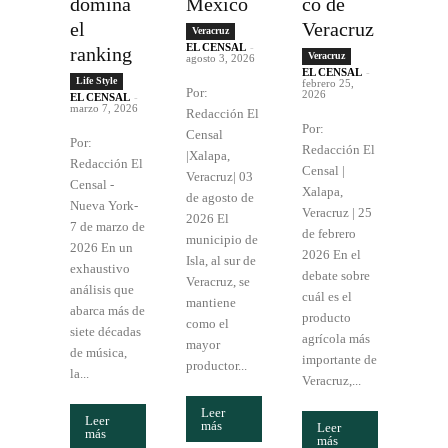
domina
México
co de
el
Veracruz
Veracruz
EL CENSAL
-
ranking
Veracruz
agosto 3, 2026
EL CENSAL
-
Life Style
febrero 25,
Por:
2026
EL CENSAL
-
marzo 7, 2026
Redacción El
Por:
Censal
Por:
Redacción El
|Xalapa,
Redacción El
Censal |
Veracruz| 03
Censal -
Xalapa,
de agosto de
Nueva York-
Veracruz | 25
2026 El
7 de marzo de
de febrero
municipio de
2026 En un
2026 En el
Isla, al sur de
exhaustivo
debate sobre
Veracruz, se
análisis que
cuál es el
mantiene
abarca más de
producto
como el
siete décadas
agrícola más
mayor
de música,
importante de
productor...
la...
Veracruz,...
Leer
Leer
más
Leer
más
más