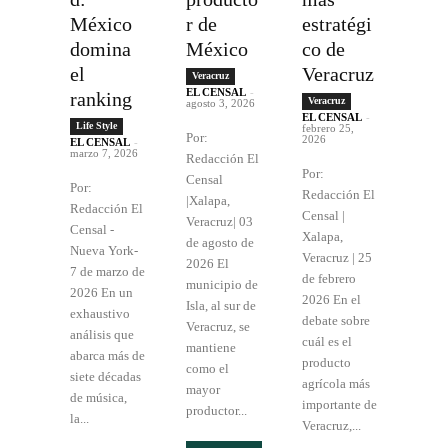
México
r de
estratégi
domina
México
co de
el
Veracruz
Veracruz
EL CENSAL
-
ranking
Veracruz
agosto 3, 2026
EL CENSAL
-
Life Style
febrero 25,
Por:
2026
EL CENSAL
-
marzo 7, 2026
Redacción El
Por:
Censal
Por:
Redacción El
|Xalapa,
Redacción El
Censal |
Veracruz| 03
Censal -
Xalapa,
de agosto de
Nueva York-
Veracruz | 25
2026 El
7 de marzo de
de febrero
municipio de
2026 En un
2026 En el
Isla, al sur de
exhaustivo
debate sobre
Veracruz, se
análisis que
cuál es el
mantiene
abarca más de
producto
como el
siete décadas
agrícola más
mayor
de música,
importante de
productor...
la...
Veracruz,...