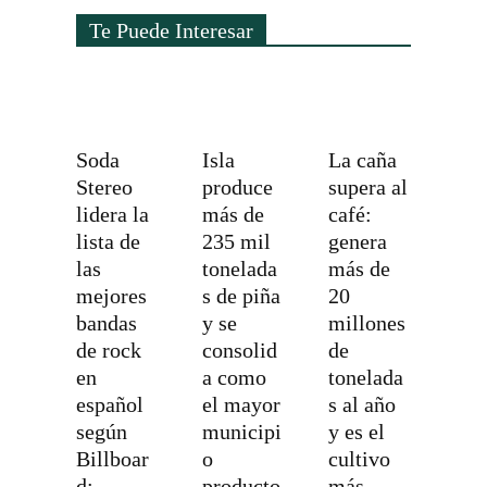
Te Puede Interesar
Soda
Isla
La caña
Stereo
produce
supera al
lidera la
más de
café:
lista de
235 mil
genera
las
tonelada
más de
mejores
s de piña
20
bandas
y se
millones
de rock
consolid
de
en
a como
tonelada
español
el mayor
s al año
según
municipi
y es el
Billboar
o
cultivo
d:
producto
más