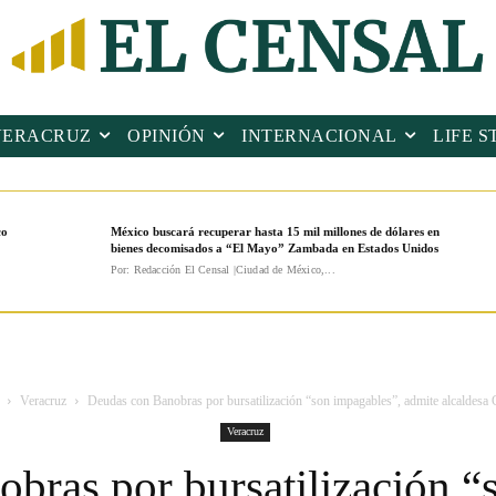
VERACRUZ
OPINIÓN
INTERNACIONAL
LIFE S
co
México buscará recuperar hasta 15 mil millones de dólares en
bienes decomisados a “El Mayo” Zambada en Estados Unidos
Por: Redacción El Censal |Ciudad de México,...
Veracruz
Deudas con Banobras por bursatilización “son impagables”, admite alcaldesa 
Veracruz
bras por bursatilización “