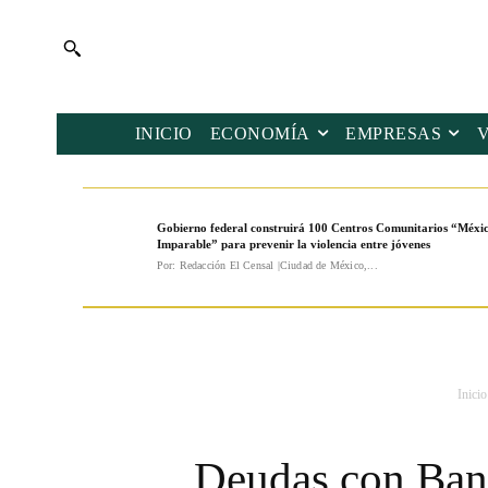
INICIO
ECONOMÍA
EMPRESAS
Gobierno federal construirá 100 Centros Comunitarios “Méxi
Imparable” para prevenir la violencia entre jóvenes
Por: Redacción El Censal |Ciudad de México,...
Inicio
Deudas con Bano