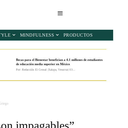
TYLE
MINDFULNESS
PRODUCTOS
Becas para el Bienestar benefician a 4.1 millones de estudiantes
de educación media superior en México
Por: Redacción El Censal |Xalapa, Veracruz| 03...
Griego
son impagables”,