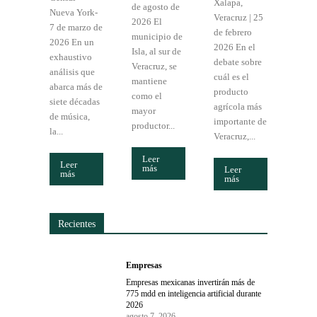
Xalapa,
de agosto de
Nueva York-
Veracruz | 25
2026 El
7 de marzo de
de febrero
municipio de
2026 En un
2026 En el
Isla, al sur de
exhaustivo
debate sobre
Veracruz, se
análisis que
cuál es el
mantiene
abarca más de
producto
como el
siete décadas
agrícola más
mayor
de música,
importante de
productor...
la...
Veracruz,...
Leer
Leer
más
Leer
más
más
Recientes
Empresas
Empresas mexicanas invertirán más de
775 mdd en inteligencia artificial durante
2026
agosto 7, 2026