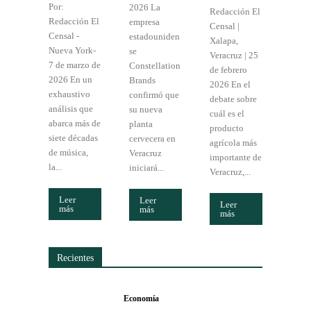
Por:
2026 La
Redacción El
Redacción El
empresa
Censal |
Censal -
estadouniden
Xalapa,
Nueva York-
se
Veracruz | 25
7 de marzo de
Constellation
de febrero
2026 En un
Brands
2026 En el
exhaustivo
confirmó que
debate sobre
análisis que
su nueva
cuál es el
abarca más de
planta
producto
siete décadas
cervecera en
agrícola más
de música,
Veracruz
importante de
la...
iniciará...
Veracruz,...
Leer
Leer
Leer
más
más
más
Recientes
Economía