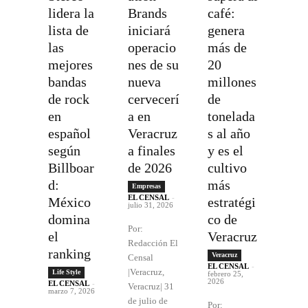
lidera la
Brands
café:
lista de
iniciará
genera
las
operacio
más de
mejores
nes de su
20
bandas
nueva
millones
de rock
cervecerí
de
en
a en
tonelada
español
Veracruz
s al año
según
a finales
y es el
Billboar
de 2026
cultivo
d:
más
Empresas
EL CENSAL
-
México
estratégi
julio 31, 2026
domina
co de
Por:
el
Veracruz
Redacción El
ranking
Veracruz
Censal
EL CENSAL
-
|Veracruz,
Life Style
febrero 25,
2026
EL CENSAL
-
Veracruz| 31
marzo 7, 2026
de julio de
Por: