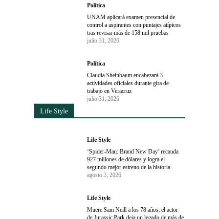
Política
UNAM aplicará examen presencial de
control a aspirantes con puntajes atípicos
tras revisar más de 158 mil pruebas
julio 31, 2026
Política
Claudia Sheinbaum encabezará 3
actividades oficiales durante gira de
trabajo en Veracruz
julio 31, 2026
Life Style
Life Style
‘Spider-Man: Brand New Day’ recauda
927 millones de dólares y logra el
segundo mejor estreno de la historia
agosto 3, 2026
Life Style
Muere Sam Neill a los 78 años; el actor
de Jurassic Park deja un legado de más de