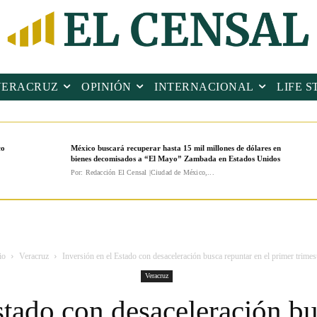
VERACRUZ
OPINIÓN
INTERNACIONAL
LIFE S
co
México buscará recuperar hasta 15 mil millones de dólares en
bienes decomisados a “El Mayo” Zambada en Estados Unidos
Por: Redacción El Censal |Ciudad de México,...
io
Veracruz
Inversión en el Estado con desaceleración busca repuntar en el primer trimest
Veracruz
stado con desaceleración bu