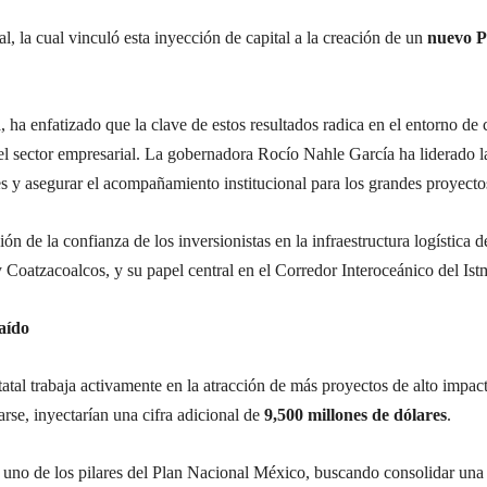
l, la cual vinculó esta inyección de capital a la creación de un
nuevo P
ha enfatizado que la clave de estos resultados radica en el entorno de c
 el sector empresarial. La gobernadora Rocío Nahle García ha liderado 
es y asegurar el acompañamiento institucional para los grandes proyecto
ón de la confianza de los inversionistas en la infraestructura logística
 y Coatzacoalcos, y su papel central en el Corredor Interoceánico del I
aído
tatal trabaja activamente en la atracción de más proyectos de alto impa
rse, inyectarían una cifra adicional de
9,500 millones de dólares
.
no de los pilares del Plan Nacional México, buscando consolidar una pol