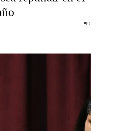
año
0