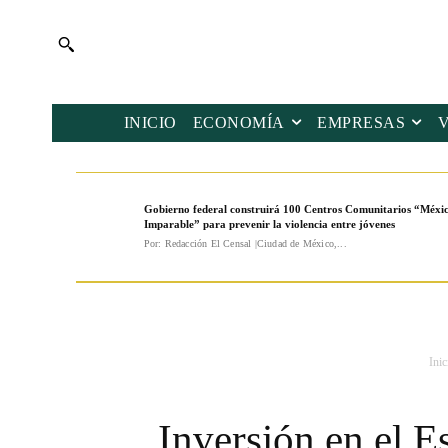
INICIO
ECONOMÍA
EMPRESAS
Gobierno federal construirá 100 Centros Comunitarios “Méxi
Imparable” para prevenir la violencia entre jóvenes
Por: Redacción El Censal |Ciudad de México,...
Inic
Inversión en el E