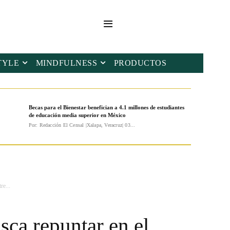
TYLE
MINDFULNESS
PRODUCTOS
Becas para el Bienestar benefician a 4.1 millones de estudiantes
de educación media superior en México
Por: Redacción El Censal |Xalapa, Veracruz| 03...
re...
sca repuntar en el