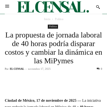
Inicio
Política
Política
La propuesta de jornada laboral
de 40 horas podría disparar
costos y cambiar la dinámica en
las MiPymes
Por
EL CENSAL
-
noviembre 17, 2025
0
Ciudad de México, 17 de noviembre de 2025 —
La iniciativa
para reducir la jornada laboral en México de 48 a
40 horas