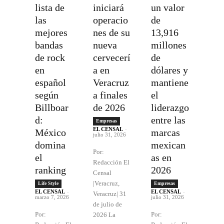
lista de
iniciará
un valor
las
operacio
de
mejores
nes de su
13,916
bandas
nueva
millones
de rock
cervecerí
de
en
a en
dólares y
español
Veracruz
mantiene
según
a finales
el
Billboar
de 2026
liderazgo
d:
entre las
Empresas
EL CENSAL
-
México
marcas
julio 31, 2026
domina
mexican
Por:
el
as en
Redacción El
ranking
2026
Censal
|Veracruz,
Life Style
Empresas
EL CENSAL
-
EL CENSAL
-
Veracruz| 31
marzo 7, 2026
julio 31, 2026
de julio de
Por:
Por:
2026 La