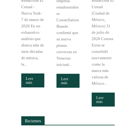
Redacción El
Redacción El
empresa
Censal -
Censal
estadouniden
Nueva York-
|Ciudad de
se
7 de marzo de
México,
Constellation
2026 En un
México| 31
Brands
exhaustivo
de julio de
confirmó que
análisis que
2026 Corona
su nueva
abarca más de
Extra se
planta
siete décadas
consolidó
cervecera en
de música,
nuevamente
Veracruz
la...
como la
iniciará...
marca más
valiosa de
Leer
Leer
más
más
México...
Leer
más
Recientes