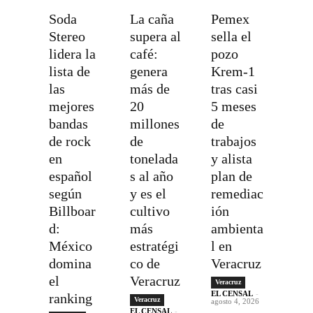
Soda
La caña
Pemex
Stereo
supera al
sella el
lidera la
café:
pozo
lista de
genera
Krem-1
las
más de
tras casi
mejores
20
5 meses
bandas
millones
de
de rock
de
trabajos
en
tonelada
y alista
español
s al año
plan de
según
y es el
remediac
Billboar
cultivo
ión
d:
más
ambienta
México
estratégi
l en
domina
co de
Veracruz
el
Veracruz
Veracruz
EL CENSAL
-
ranking
Veracruz
agosto 4, 2026
EL CENSAL
-