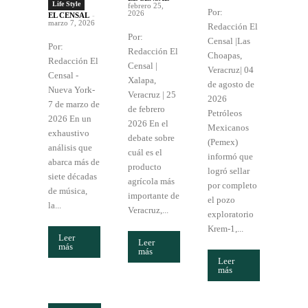
Life Style
febrero 25,
Por:
2026
EL CENSAL
-
marzo 7, 2026
Redacción El
Por:
Censal |Las
Por:
Redacción El
Choapas,
Redacción El
Censal |
Veracruz| 04
Censal -
Xalapa,
de agosto de
Nueva York-
Veracruz | 25
2026
7 de marzo de
de febrero
Petróleos
2026 En un
2026 En el
Mexicanos
exhaustivo
debate sobre
(Pemex)
análisis que
cuál es el
informó que
abarca más de
producto
logró sellar
siete décadas
agrícola más
por completo
de música,
importante de
el pozo
la...
Veracruz,...
exploratorio
Krem-1,...
Leer
Leer
más
más
Leer
más