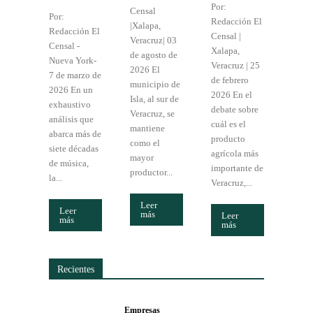
Por:
Censal
Por:
Redacción El
|Xalapa,
Redacción El
Censal |
Veracruz| 03
Censal -
Xalapa,
de agosto de
Nueva York-
Veracruz | 25
2026 El
7 de marzo de
de febrero
municipio de
2026 En un
2026 En el
Isla, al sur de
exhaustivo
debate sobre
Veracruz, se
análisis que
cuál es el
mantiene
abarca más de
producto
como el
siete décadas
agrícola más
mayor
de música,
importante de
productor...
la...
Veracruz,...
Leer
Leer
más
Leer
más
más
Recientes
Empresas