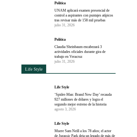
Política
UNAM aplicará examen presencial de
control a aspirantes con puntajes atípicos
tras revisar más de 158 mil pruebas
julio 31, 2026
Política
Claudia Sheinbaum encabezará 3
actividades oficiales durante gira de
trabajo en Veracruz
julio 31, 2026
Life Style
Life Style
‘Spider-Man: Brand New Day’ recauda
927 millones de dólares y logra el
segundo mejor estreno de la historia
agosto 3, 2026
Life Style
Muere Sam Neill a los 78 años; el actor
de Jurassic Park deja un legado de más de