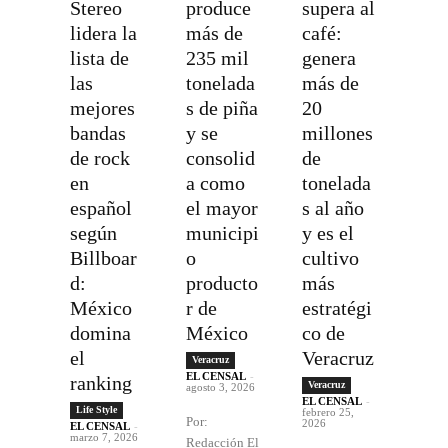
Stereo
produce
supera al
lidera la
más de
café:
lista de
235 mil
genera
las
tonelada
más de
mejores
s de piña
20
bandas
y se
millones
de rock
consolid
de
en
a como
tonelada
español
el mayor
s al año
según
municipi
y es el
Billboar
o
cultivo
d:
producto
más
México
r de
estratégi
domina
México
co de
el
Veracruz
Veracruz
EL CENSAL
-
ranking
Veracruz
agosto 3, 2026
EL CENSAL
-
Life Style
febrero 25,
Por:
2026
EL CENSAL
-
marzo 7, 2026
Redacción El