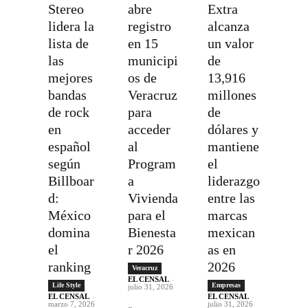
Stereo
abre
Extra
lidera la
registro
alcanza
lista de
en 15
un valor
las
municipi
de
mejores
os de
13,916
bandas
Veracruz
millones
de rock
para
de
en
acceder
dólares y
español
al
mantiene
según
Program
el
Billboar
a
liderazgo
d:
Vivienda
entre las
México
para el
marcas
domina
Bienesta
mexican
el
r 2026
as en
ranking
2026
Veracruz
EL CENSAL
-
Life Style
Empresas
julio 31, 2026
EL CENSAL
-
EL CENSAL
-
marzo 7, 2026
julio 31, 2026