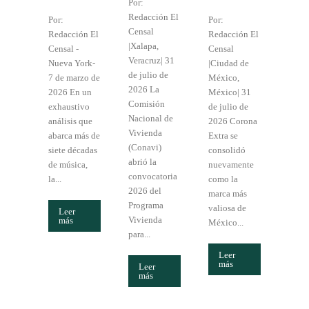
Por:
Redacción El
Por:
Por:
Censal
Redacción El
Redacción El
|Xalapa,
Censal -
Censal
Veracruz| 31
Nueva York-
|Ciudad de
de julio de
7 de marzo de
México,
2026 La
2026 En un
México| 31
Comisión
exhaustivo
de julio de
Nacional de
análisis que
2026 Corona
Vivienda
abarca más de
Extra se
(Conavi)
siete décadas
consolidó
abrió la
de música,
nuevamente
convocatoria
la...
como la
2026 del
marca más
Programa
valiosa de
Leer
Vivienda
más
México...
para...
Leer
más
Leer
más