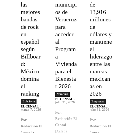
las
municipi
de
mejores
os de
13,916
bandas
Veracruz
millones
de rock
para
de
en
acceder
dólares y
español
al
mantiene
según
Program
el
Billboar
a
liderazgo
d:
Vivienda
entre las
México
para el
marcas
domina
Bienesta
mexican
el
r 2026
as en
ranking
2026
Veracruz
EL CENSAL
-
Life Style
Empresas
julio 31, 2026
EL CENSAL
-
EL CENSAL
-
marzo 7, 2026
julio 31, 2026
Por:
Redacción El
Por:
Por:
Censal
Redacción El
Redacción El
|Xalapa,
Censal -
Censal