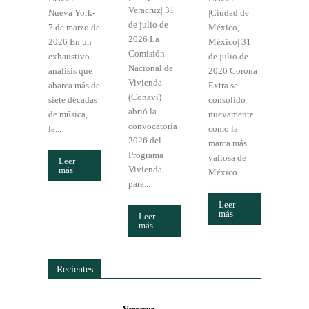
Veracruz| 31
Nueva York-
|Ciudad de
de julio de
7 de marzo de
México,
2026 La
2026 En un
México| 31
Comisión
exhaustivo
de julio de
Nacional de
análisis que
2026 Corona
Vivienda
abarca más de
Extra se
(Conavi)
siete décadas
consolidó
abrió la
de música,
nuevamente
convocatoria
la...
como la
2026 del
marca más
Programa
valiosa de
Leer
Vivienda
más
México...
para...
Leer
más
Leer
más
Recientes