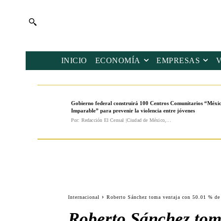
INICIO
ECONOMÍA
EMPRESAS
Gobierno federal construirá 100 Centros Comunitarios “Méxi
Imparable” para prevenir la violencia entre jóvenes
Por: Redacción El Censal |Ciudad de México,...
Internacional
Roberto Sánchez toma ventaja con 50.01 % de l
Roberto Sánchez toma