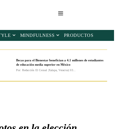
TYLE
MINDFULNESS
PRODUCTOS
Becas para el Bienestar benefician a 4.1 millones de estudiantes
de educación media superior en México
Por: Redacción El Censal |Xalapa, Veracruz| 03...
tos en la elección