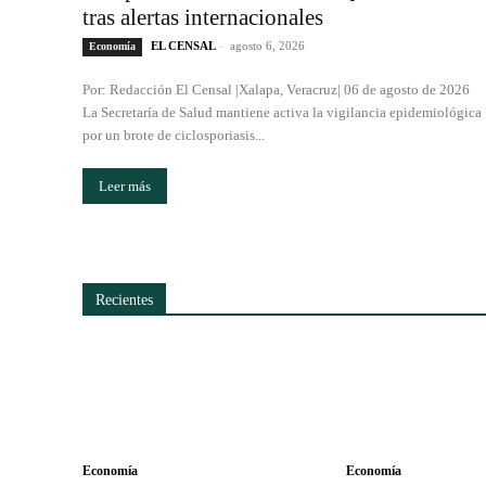
tras alertas internacionales
EL CENSAL
-
agosto 6, 2026
Economía
Por: Redacción El Censal |Xalapa, Veracruz| 06 de agosto de 2026
La Secretaría de Salud mantiene activa la vigilancia epidemiológica
por un brote de ciclosporiasis...
Leer más
Recientes
Economía
Economía