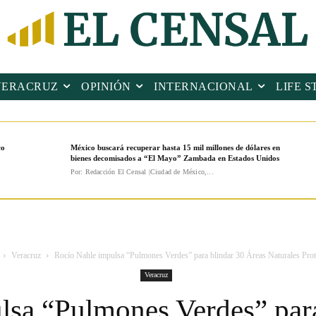
VERACRUZ
OPINIÓN
INTERNACIONAL
LIFE S
co
México buscará recuperar hasta 15 mil millones de dólares en
bienes decomisados a “El Mayo” Zambada en Estados Unidos
Por: Redacción El Censal |Ciudad de México,...
Veracruz
Rocío Nahle impulsa “Pulmones Verdes” para blindar 30 Áreas Naturales Prot
Veracruz
lsa “Pulmones Verdes” para