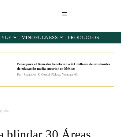
TYLE
MINDFULNESS
PRODUCTOS
Becas para el Bienestar benefician a 4.1 millones de estudiantes
de educación media superior en México
Por: Redacción El Censal |Xalapa, Veracruz| 03...
egidas
 blindar 30 Áreas