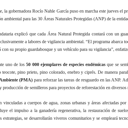
, la gobernadora Rocío Nahle García puso en marcha este jueves el p
ción ambiental para las 30 Áreas Naturales Protegidas (ANP) de la entida
ndataria explicó que cada Área Natural Protegida contará con un gua
clusivamente a labores de vigilancia ambiental. “El programa abarca to
á con su propio guardabosque y un vehículo para su vigilancia”, enfati
nte uno de los
50 000 ejemplares de especies endémicas
que se sembr
 teocote, pino prieto, pino colorado, enebro y ciprés. De manera para
o Ambiente (PMA)
para reforzar las tareas de resguardo en las ANP. Ad
 producción de semilleros para proyectos de reforestación en diversos
 vinculadas a cuerpos de agua, zonas urbanas y áreas afectadas por in
uye el impulso a la ganadería regenerativa, la restauración de suel
s estrategias, se desarrollarán viveros comunitarios y se empleará tec