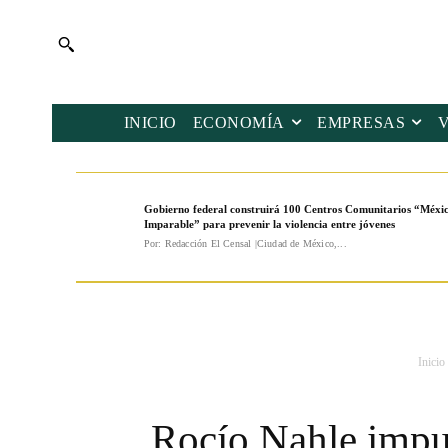
INICIO
ECONOMÍA
EMPRESAS
Gobierno federal construirá 100 Centros Comunitarios “Méxi
Imparable” para prevenir la violencia entre jóvenes
Por: Redacción El Censal |Ciudad de México,...
Inicio
Rocío Nahle impu