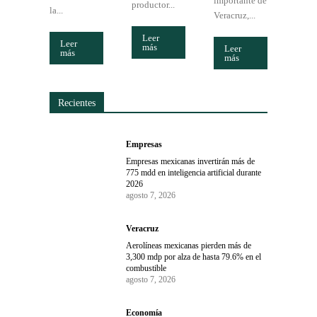
importante de
productor...
la...
Veracruz,...
Leer
Leer
más
Leer
más
más
Recientes
Empresas
Empresas mexicanas invertirán más de
775 mdd en inteligencia artificial durante
2026
agosto 7, 2026
Veracruz
Aerolíneas mexicanas pierden más de
3,300 mdp por alza de hasta 79.6% en el
combustible
agosto 7, 2026
Economía