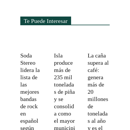
Te Puede Interesar
Soda
Isla
La caña
Stereo
produce
supera al
lidera la
más de
café:
lista de
235 mil
genera
las
tonelada
más de
mejores
s de piña
20
bandas
y se
millones
de rock
consolid
de
en
a como
tonelada
español
el mayor
s al año
según
municipi
y es el