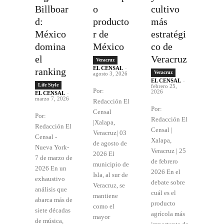
Billboar
o
cultivo
d:
producto
más
México
r de
estratégi
domina
México
co de
el
Veracruz
Veracruz
EL CENSAL
-
ranking
Veracruz
agosto 3, 2026
EL CENSAL
-
Life Style
febrero 25,
Por:
2026
EL CENSAL
-
marzo 7, 2026
Redacción El
Por:
Censal
Por:
Redacción El
|Xalapa,
Redacción El
Censal |
Veracruz| 03
Censal -
Xalapa,
de agosto de
Nueva York-
Veracruz | 25
2026 El
7 de marzo de
de febrero
municipio de
2026 En un
2026 En el
Isla, al sur de
exhaustivo
debate sobre
Veracruz, se
análisis que
cuál es el
mantiene
abarca más de
producto
como el
siete décadas
agrícola más
mayor
de música,