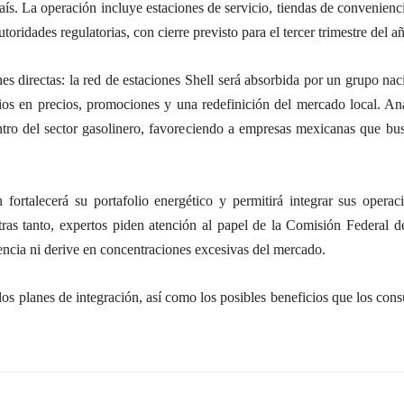
ís. La operación incluye estaciones de servicio, tiendas de convenienci
toridades regulatorias, con cierre previsto para el tercer trimestre del a
s directas: la red de estaciones Shell será absorbida por un grupo naci
os en precios, promociones y una redefinición del mercado local. Anal
ntro del sector gasolinero, favoreciendo a empresas mexicanas que busc
fortalecerá su portafolio energético y permitirá integrar sus operac
tras tanto, expertos piden atención al papel de la Comisión Federa
tencia ni derive en concentraciones excesivas del mercado.
os planes de integración, así como los posibles beneficios que los con