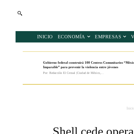
INICIO
ECONOMÍA
EMPRESAS
Gobierno federal construirá 100 Centros Comunitarios “Méxi
Imparable” para prevenir la violencia entre jóvenes
Por: Redacción El Censal |Ciudad de México,...
Inici
Shell cede opera