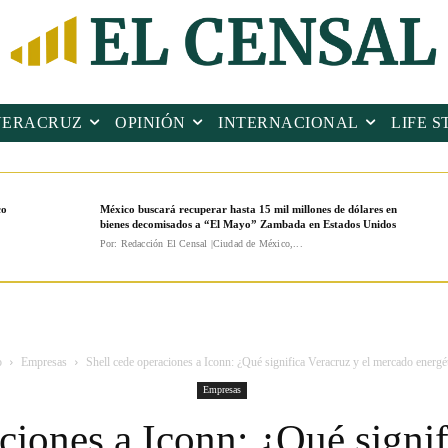
VERACRUZ
OPINIÓN
INTERNACIONAL
LIFE S
co
México buscará recuperar hasta 15 mil millones de dólares en
bienes decomisados a “El Mayo” Zambada en Estados Unidos
Por: Redacción El Censal |Ciudad de México,...
o
Empresas
Shell cede operaciones a Iconn: ¿Qué significa Veracruz y el mercado energét
Empresas
ciones a Iconn: ¿Qué signif