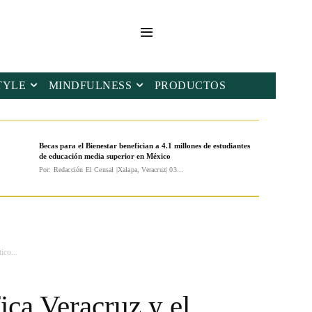
TYLE
MINDFULNESS
PRODUCTOS
Becas para el Bienestar benefician a 4.1 millones de estudiantes
de educación media superior en México
Por: Redacción El Censal |Xalapa, Veracruz| 03...
ico...
ica Veracruz y el