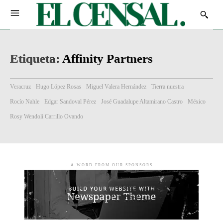
Etiqueta:
Affinity Partners
Veracruz
Hugo López Rosas
Miguel Valera Hernández
Tierra nuestra
Rocío Nahle
Edgar Sandoval Pérez
José Guadalupe Altamirano Castro
México
Rosy Wendoli Carrillo Ovando
- A WORD FROM OUR SPONSORS -