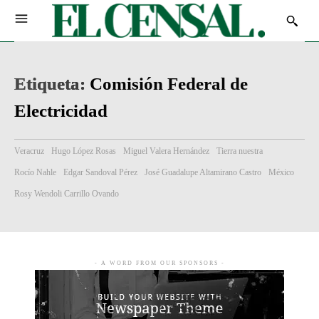
Etiqueta:
Comisión Federal de
Electricidad
Veracruz
Hugo López Rosas
Miguel Valera Hernández
Tierra nuestra
Rocío Nahle
Edgar Sandoval Pérez
José Guadalupe Altamirano Castro
México
Rosy Wendoli Carrillo Ovando
- A WORD FROM OUR SPONSORS -