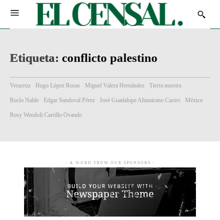
Etiqueta:
conflicto palestino
Veracruz
Hugo López Rosas
Miguel Valera Hernández
Tierra nuestra
Rocío Nahle
Edgar Sandoval Pérez
José Guadalupe Altamirano Castro
México
Rosy Wendoli Carrillo Ovando
- A WORD FROM OUR SPONSORS -