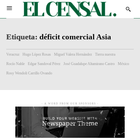
Etiqueta:
déficit comercial Asia
Veracruz
Hugo López Rosas
Miguel Valera Hernández
Tierra nuestra
Rocío Nahle
Edgar Sandoval Pérez
José Guadalupe Altamirano Castro
México
Rosy Wendoli Carrillo Ovando
- A WORD FROM OUR SPONSORS -