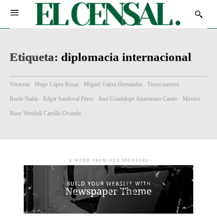
Etiqueta:
diplomacia internacional
Veracruz
Hugo López Rosas
Miguel Valera Hernández
Tierra nuestra
Rocío Nahle
Edgar Sandoval Pérez
José Guadalupe Altamirano Castro
México
Rosy Wendoli Carrillo Ovando
- A WORD FROM OUR SPONSORS -