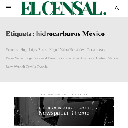
Etiqueta:
hidrocarburos México
Veracruz
Hugo López Rosas
Miguel Valera Hernández
Tierra nuestra
Rocío Nahle
Edgar Sandoval Pérez
José Guadalupe Altamirano Castro
México
Rosy Wendoli Carrillo Ovando
- A WORD FROM OUR SPONSORS -