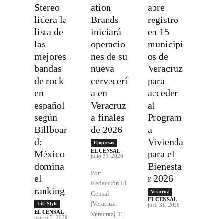
Stereo
ation
abre
lidera la
Brands
registro
lista de
iniciará
en 15
las
operacio
municipi
mejores
nes de su
os de
bandas
nueva
Veracruz
de rock
cervecerí
para
en
a en
acceder
español
Veracruz
al
según
a finales
Program
Billboar
de 2026
a
d:
Vivienda
Empresas
EL CENSAL
-
México
para el
julio 31, 2026
domina
Bienesta
Por:
el
r 2026
Redacción El
ranking
Veracruz
Censal
EL CENSAL
-
|Veracruz,
Life Style
julio 31, 2026
EL CENSAL
-
Veracruz| 31
marzo 7, 2026