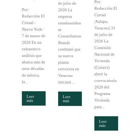
Por:
de julio de
Redacción El
Por:
2026 La
Censal
Redacción El
empresa
|Xalapa,
Censal -
estadouniden
Veracruz| 31
Nueva York-
se
de julio de
7 de marzo de
Constellation
2026 La
2026 En un
Brands
Comisión
exhaustivo
confirmó que
Nacional de
análisis que
su nueva
Vivienda
abarca más de
planta
(Conavi)
siete décadas
cervecera en
abrió la
de música,
Veracruz
convocatoria
la...
iniciará...
2026 del
Programa
Leer
Leer
Vivienda
más
más
para...
Leer
más