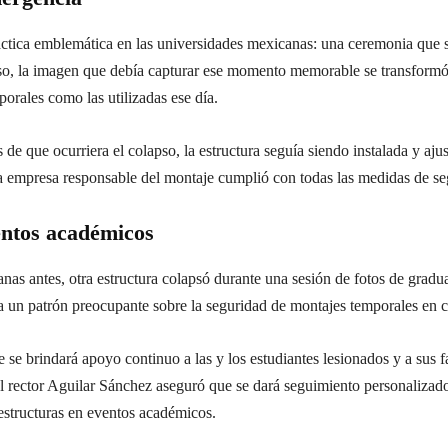
áctica emblemática en las universidades mexicanas: una ceremonia que s
caso, la imagen que debía capturar ese momento memorable se transform
porales como las utilizadas ese día.
de que ocurriera el colapso, la estructura seguía siendo instalada y aj
 la empresa responsable del montaje cumplió con todas las medidas de se
entos académicos
anas antes,
otra estructura colapsó durante una sesión de fotos de grad
a un patrón preocupante sobre la seguridad de montajes temporales en c
e se brindará apoyo continuo a las y los estudiantes lesionados y a sus f
o. El rector Aguilar Sánchez aseguró que se dará seguimiento personalizad
estructuras en eventos académicos.