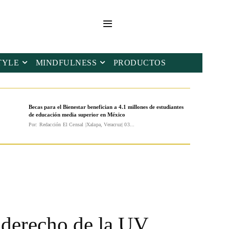
TYLE
MINDFULNESS
PRODUCTOS
Becas para el Bienestar benefician a 4.1 millones de estudiantes
de educación media superior en México
Por: Redacción El Censal |Xalapa, Veracruz| 03...
 derecho de la UV