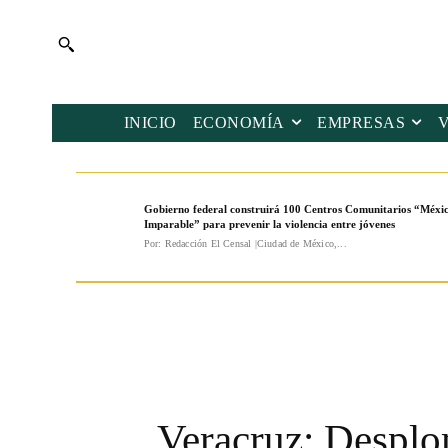
INICIO
ECONOMÍA
EMPRESAS
Gobierno federal construirá 100 Centros Comunitarios “Méxi
Imparable” para prevenir la violencia entre jóvenes
Por: Redacción El Censal |Ciudad de México,...
Veracruz: Desplo