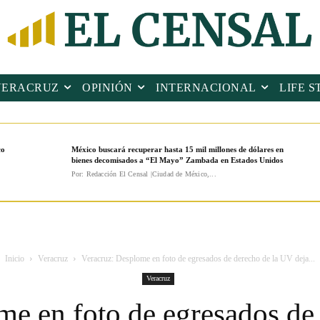
VERACRUZ
OPINIÓN
INTERNACIONAL
LIFE S
co
México buscará recuperar hasta 15 mil millones de dólares en
bienes decomisados a “El Mayo” Zambada en Estados Unidos
Por: Redacción El Censal |Ciudad de México,...
Inicio
Veracruz
Veracruz: Desplome en foto de egresados de derecho de la UV deja...
Veracruz
me en foto de egresados de