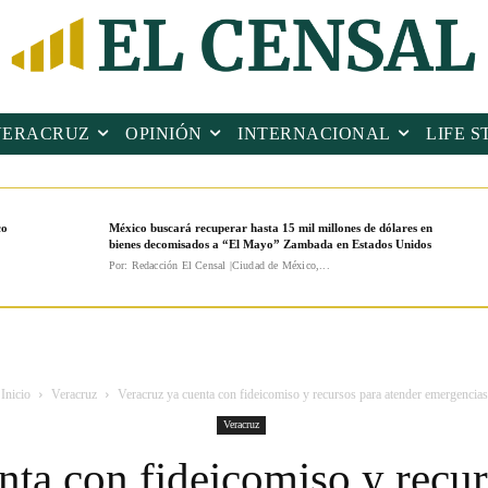
VERACRUZ
OPINIÓN
INTERNACIONAL
LIFE S
co
México buscará recuperar hasta 15 mil millones de dólares en
bienes decomisados a “El Mayo” Zambada en Estados Unidos
Por: Redacción El Censal |Ciudad de México,...
Inicio
Veracruz
Veracruz ya cuenta con fideicomiso y recursos para atender emergencias
Veracruz
nta con fideicomiso y recur