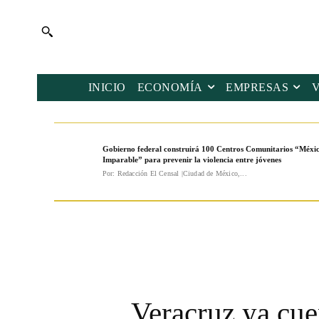
INICIO
ECONOMÍA
EMPRESAS
Gobierno federal construirá 100 Centros Comunitarios “Méxi
Imparable” para prevenir la violencia entre jóvenes
Por: Redacción El Censal |Ciudad de México,...
Veracruz ya cue