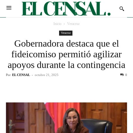
Inicio
Veracruz
Veracruz
Gobernadora destaca que el
fideicomiso permitió agilizar
apoyos durante la contingencia
Por
EL CENSAL
-
octubre 21, 2025
0