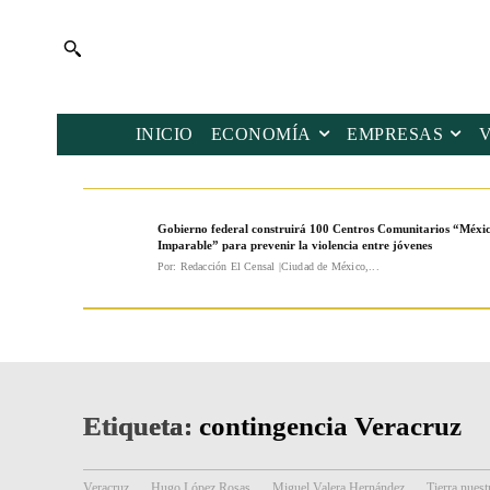
INICIO
ECONOMÍA
EMPRESAS
Gobierno federal construirá 100 Centros Comunitarios “Méxi
Imparable” para prevenir la violencia entre jóvenes
Por: Redacción El Censal |Ciudad de México,...
Etiqueta:
contingencia Veracruz
Veracruz
Hugo López Rosas
Miguel Valera Hernández
Tierra nuest