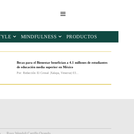
TYLE
MINDFULNESS
PRODUCTOS
Becas para el Bienestar benefician a 4.1 millones de estudiantes
de educación media superior en México
Por: Redacción El Censal |Xalapa, Veracruz| 03...
o
Rosy Wendoli Carrillo Ovando