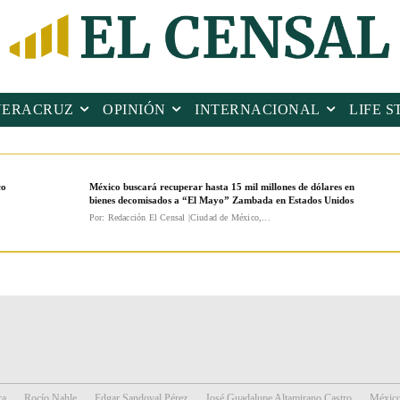
VERACRUZ
OPINIÓN
INTERNACIONAL
LIFE S
co
México buscará recuperar hasta 15 mil millones de dólares en
bienes decomisados a “El Mayo” Zambada en Estados Unidos
Por: Redacción El Censal |Ciudad de México,...
ra
Rocío Nahle
Edgar Sandoval Pérez
José Guadalupe Altamirano Castro
Méxic