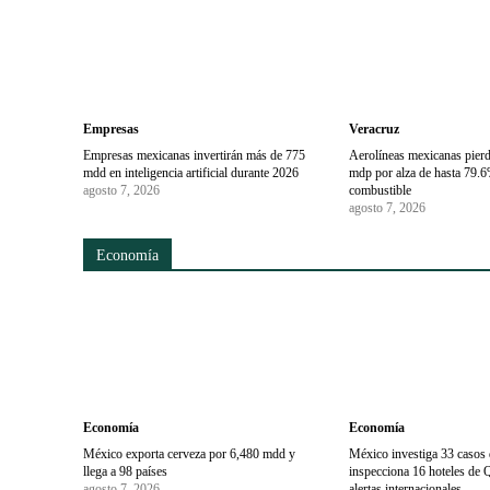
Empresas
Veracruz
Empresas mexicanas invertirán más de 775
Aerolíneas mexicanas pier
mdd en inteligencia artificial durante 2026
mdp por alza de hasta 79.6
agosto 7, 2026
combustible
agosto 7, 2026
Economía
Economía
Economía
México exporta cerveza por 6,480 mdd y
México investiga 33 casos d
llega a 98 países
inspecciona 16 hoteles de 
agosto 7, 2026
alertas internacionales