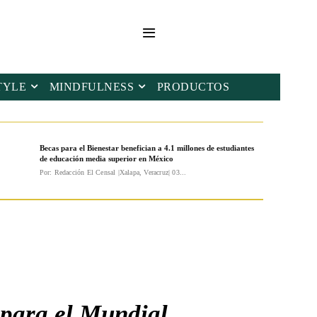
TYLE
MINDFULNESS
PRODUCTOS
Becas para el Bienestar benefician a 4.1 millones de estudiantes
de educación media superior en México
Por: Redacción El Censal |Xalapa, Veracruz| 03...
 para el Mundial