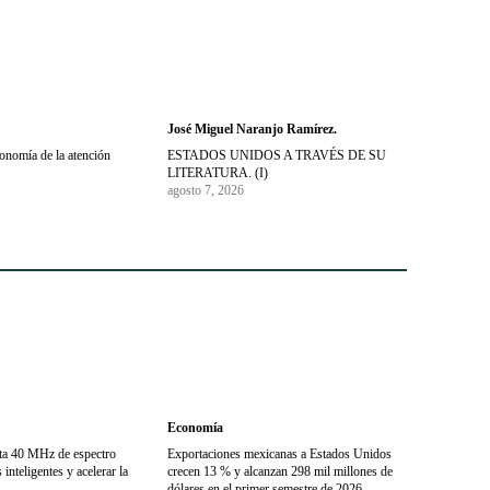
José Miguel Naranjo Ramírez.
conomía de la atención
ESTADOS UNIDOS A TRAVÉS DE SU
LITERATURA. (I)
agosto 7, 2026
Economía
sta 40 MHz de espectro
Exportaciones mexicanas a Estados Unidos
inteligentes y acelerar la
crecen 13 % y alcanzan 298 mil millones de
dólares en el primer semestre de 2026