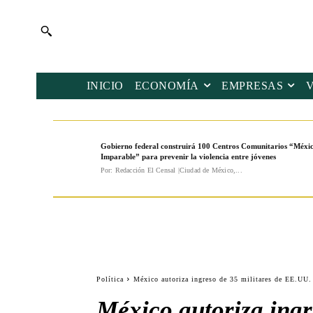
INICIO
ECONOMÍA
EMPRESAS
Gobierno federal construirá 100 Centros Comunitarios “Méxi
Imparable” para prevenir la violencia entre jóvenes
Por: Redacción El Censal |Ciudad de México,...
Política
México autoriza ingreso de 35 militares de EE.UU. 
México autoriza ingr