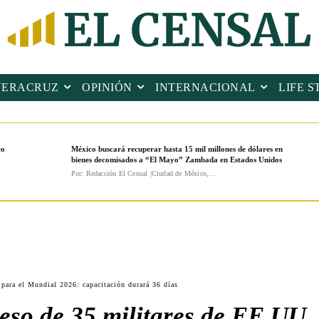
VERACRUZ
OPINIÓN
INTERNACIONAL
LIFE S
co
México buscará recuperar hasta 15 mil millones de dólares en
bienes decomisados a “El Mayo” Zambada en Estados Unidos
Por: Redacción El Censal |Ciudad de México,...
para el Mundial 2026: capacitación durará 36 días
eso de 35 militares de EE.UU.