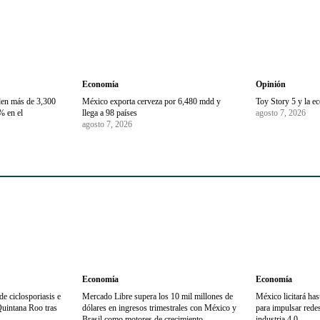
Economía
Opinión
den más de 3,300
México exporta cerveza por 6,480 mdd y
Toy Story 5 y la e
% en el
llega a 98 países
agosto 7, 2026
agosto 7, 2026
Economía
Economía
e ciclosporiasis e
Mercado Libre supera los 10 mil millones de
México licitará ha
Quintana Roo tras
dólares en ingresos trimestrales con México y
para impulsar redes 
Brasil como motores de crecimiento
industria 4.0