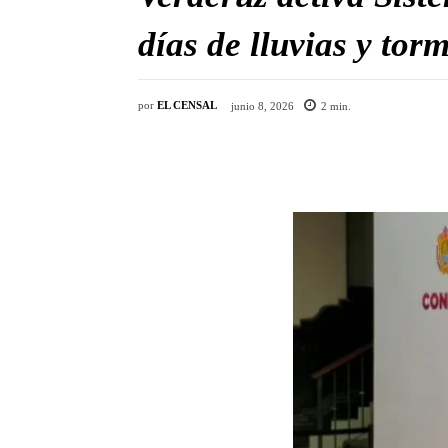
días de lluvias y tor
por
EL CENSAL
junio 8, 2026
2
min.