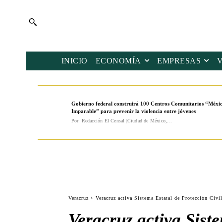
INICIO
ECONOMÍA
EMPRESAS
Gobierno federal construirá 100 Centros Comunitarios “Méxi
Imparable” para prevenir la violencia entre jóvenes
Por: Redacción El Censal |Ciudad de México,...
Veracruz
Veracruz activa Sistema Estatal de Protección Civi
Veracruz activa Siste