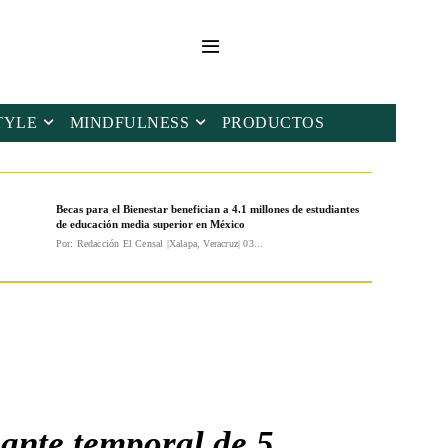
TYLE
MINDFULNESS
PRODUCTOS
Becas para el Bienestar benefician a 4.1 millones de estudiantes
de educación media superior en México
Por: Redacción El Censal |Xalapa, Veracruz| 03...
 ante temporal de 5