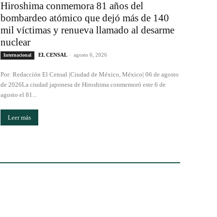
Hiroshima conmemora 81 años del
bombardeo atómico que dejó más de 140
mil víctimas y renueva llamado al desarme
nuclear
EL CENSAL
-
agosto 6, 2026
Internacional
Por: Redacción El Censal |Ciudad de México, México| 06 de agosto
de 2026La ciudad japonesa de Hiroshima conmemoró este 6 de
agosto el 81...
Leer más