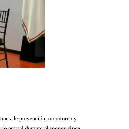
iones de prevención, monitoreo y
orio estatal durante
al menos cinco