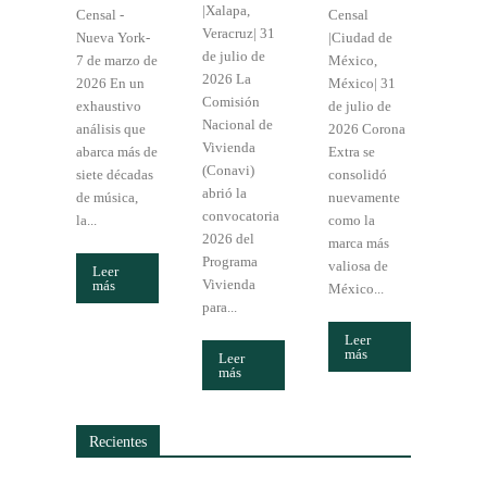
|Xalapa,
Censal -
Censal
Veracruz| 31
Nueva York-
|Ciudad de
de julio de
7 de marzo de
México,
2026 La
2026 En un
México| 31
Comisión
exhaustivo
de julio de
Nacional de
análisis que
2026 Corona
Vivienda
abarca más de
Extra se
(Conavi)
siete décadas
consolidó
abrió la
de música,
nuevamente
convocatoria
la...
como la
2026 del
marca más
Programa
valiosa de
Leer
Vivienda
más
México...
para...
Leer
más
Leer
más
Recientes