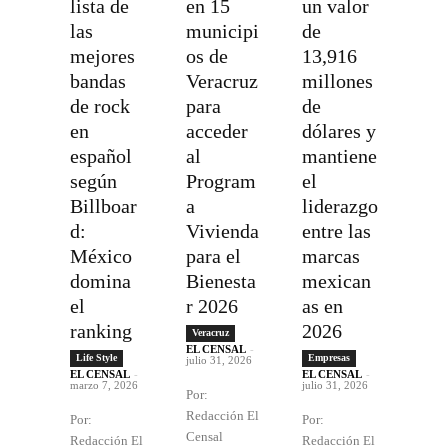
lista de
en 15
un valor
las
municipi
de
mejores
os de
13,916
bandas
Veracruz
millones
de rock
para
de
en
acceder
dólares y
español
al
mantiene
según
Program
el
Billboar
a
liderazgo
d:
Vivienda
entre las
México
para el
marcas
domina
Bienesta
mexican
el
r 2026
as en
ranking
2026
Veracruz
EL CENSAL
-
Life Style
Empresas
julio 31, 2026
EL CENSAL
-
EL CENSAL
-
marzo 7, 2026
julio 31, 2026
Por:
Redacción El
Por:
Por:
Censal
Redacción El
Redacción El